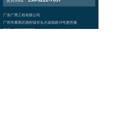
贵宾热线：
广东广秀工程有限公司
广州市番禺区南村镇市头大道南路19号惠芳楼
电话：13632227857
邮箱：guangxiu@www.vast-show.com
扫一扫，关注我们
本网站由阿里云提供云计算及安全服务