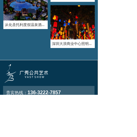
从化圣托利度假温泉酒店灯光亮化
深圳大浪商业中心照明亮化
136-3222-7857
贵宾热线：
广东广秀工程有限公司
广州市番禺区南村镇市头大道南路19号惠芳楼
电话：13632227857
邮箱：guangxiu@www.vast-show.com