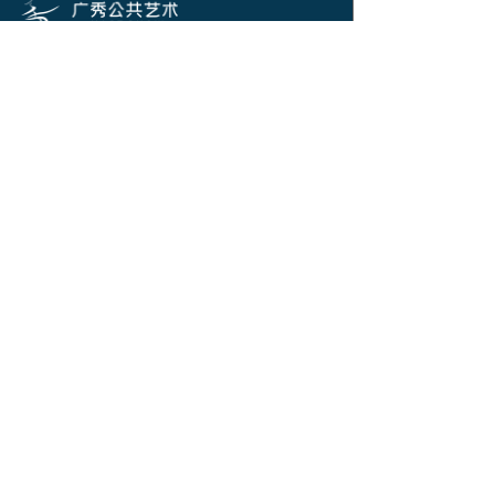
136-3222-7857
贵宾热线：
广东广秀工程有限公司
广州市番禺区南村镇市头大道南路19号惠芳楼
电话：13632227857
邮箱：guangxiu@www.vast-show.com
扫一扫，关注我们