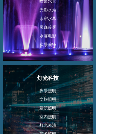
喷泉水景
光影水秀
水帘水幕
雾森冷雾
水幕电影
实景演绎
灯光科技
夜景照明
文旅照明
建筑照明
室内照明
灯光表演