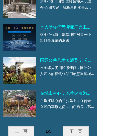
追溯伊斯兰波斯古喷泉技术，结
合·欧洲古泉，解析早期水景营造
智慧
七大硬核优势读懂广秀工程做水景的执着
这七个优势，就是我们对每一个
项目最真诚的承诺。
国际公共艺术奖颁奖:让公共艺术重塑地方价值导向
从全球大奖到区域佳作，国际公
共艺术的获奖作品用创意重塑城
市与社区，让艺术走进生活，为
地方注入新的价值与温度。
在城市中心，以萤火虫为邻 -- 广州二沙岛萤火虫雕塑装置建成开放
在珠江腹心的二沙岛上，在传奇
公园的草原之间，由广秀公共艺
术团队加工的一件创意雕塑装置
作品正式落成。它就像一只放大
的萤火虫，在城市绿洲中静静地
呼吸，以光为语言，在明者与死
上一页
1
/
5
下一页