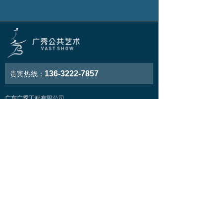
者之间，唤醒野趣，向过往的行
人讲述自然而诗意的故事。
136-3222-7857
贵宾热线：
广东广秀工程有限公司
广州市番禺区南村镇市头大道南路19号惠芳楼
电话：13632227857
邮箱：guangxiu@www.vast-show.com